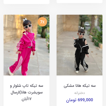
7٪
سه تیکه هانا مشکی
سه تیکه تاپ شلوار و
سویشرت هانا)ارسال
دخترانه
۱۷آبان
699,000 تومان