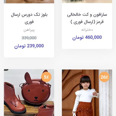
سارافون و کت خالخالی
بلوز تک دورس ارسال
قرمز (ارسال فوری )
فوری
دخترانه
پیراهن
460,000 تومان
339,000
239,000 تومان
5٪
26٪