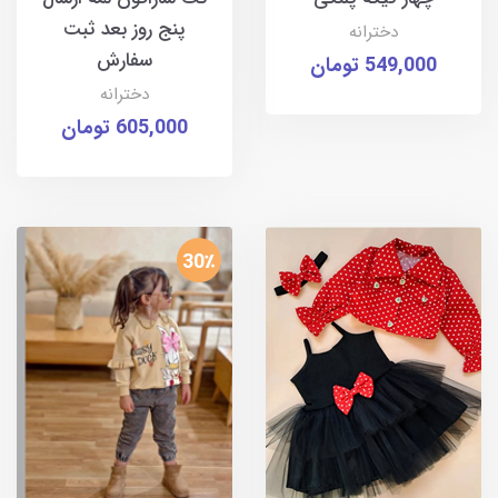
پنج روز بعد ثبت
دخترانه
سفارش
549,000 تومان
دخترانه
605,000 تومان
30٪