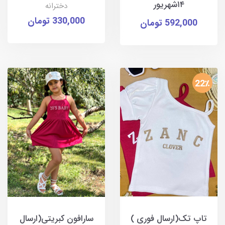
۱۴شهریور
دخترانه
330,000 تومان
592,000 تومان
22٪
تاپ تک(ارسال فوری )
سارافون کبریتی(ارسال