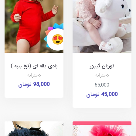
توربان گیپور
بادی یقه ای (نخ پنبه )
دخترانه
دخترانه
98,000 تومان
65,000
45,000 تومان