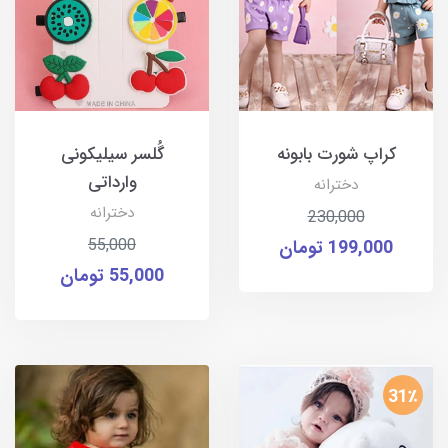
کراپ شورت بابونه
گُلسر سیلیکونی
وارداتی
دخترانه
دخترانه
230,000
55,000
199,000 تومان
55,000 تومان
31٪