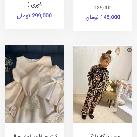
فوری )
185,000
299,000 تومان
145,000 تومان
چهار تیکه پلنگی
کت سارافون لمه ارسال