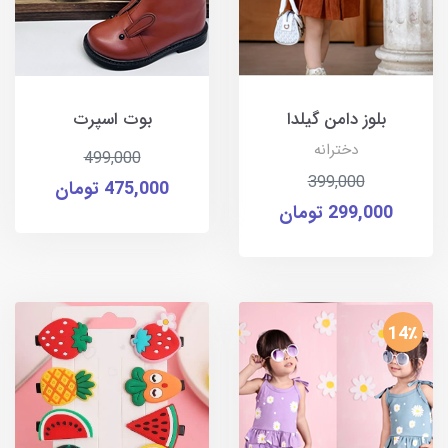
بلوز دامن گیلدا
بوت اسپرت
دخترانه
499,000
399,000
475,000 تومان
299,000 تومان
14٪