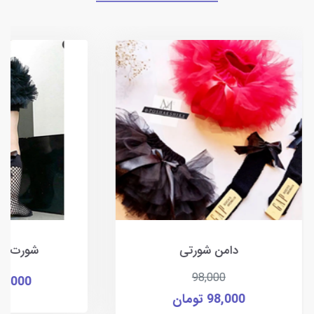
دامن شورتی
شورت پش
98,000
35,000 توما
98,000 تومان