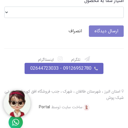
امتیاز شما به محصول
ارسال دیدگاه
انصراف
تلگرام
اینستاگرام
09126952780 - 02644723033
استان البرز ، شهرستان طالقان ، شهرک ، جنب فروشگاه افق کوروش ، نی نی
شیک پوش
ساخت سایت توسط
Portal