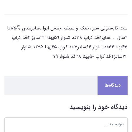
ست تابستونی سبز ،خنک و لطیف ،جنس ایوا .سایزبندی 👇۱/۵تا
۹سال ....سایز۱:قد کراپ ۳۸قد شلوار ۵۹پهنا ۳۲سایز ۲:قد کراپ
۴۳پهنا ۳۴قد شلوار ۶۶سایز۳:قد کراپ ۴۵پهنا ۳۵قد شلوار
۷۲سایز۴:قد کراپ ۵۰پهنا ۳۸قد شلوار ۷۹
دیدگاه‌ها
دیدگاه خود را بنویسید