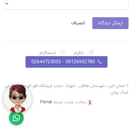
ارسال دیدگاه
انصراف
تلگرام
اینستاگرام
09126952780 - 02644723033
استان البرز ، شهرستان طالقان ، شهرک ، جنب فروشگاه افق کوروش ، نی نی
شیک پوش
ساخت سایت توسط
Portal