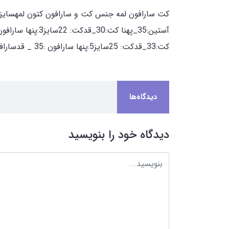
کت:33_قدکت: 25سایز5:پنها سارافون :35 _ قدسارافون:65_قد آستین:41_پهنا کت:34_قدکت: 27
دیدگاه‌ها
دیدگاه خود را بنویسید