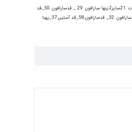
کت سارافون لمه جنس کت و سارافون کتون لمهسایز1:پنها سارافون :27/5 _ قدسارافون:46_قد آستین:32_پهنا کت:28_قدکت: 21سایز2:پنها سارافون :29 _ قدسارافون: 50_قد
آستین:35_پهنا کت:30_قدکت: 22سایز3:پنها سارافون :31_ قدسارافون:55_قد آستین:36_پهنا کت:31_قدکت: 23سایز4:پنها سارافون :32_ قدسارافون:58_قد آستین:37_پهنا