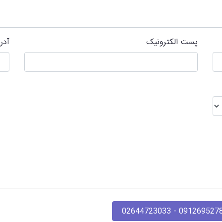
پست الکترونیک
آدر
09126952780 - 02644723