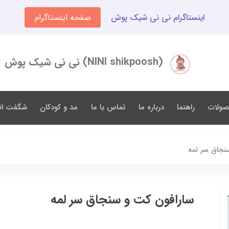
اینستاگرام نی نی شیک پوش
صفحه اینستاگرام
(NINI shikpoosh) نی نی شیک پوش
صولات
راهنما
درباره ما
تماس با ما
مد و کودکان
شگفت انگ
نجاق سر لمه
سارافون کت و سنجاق سر لمه