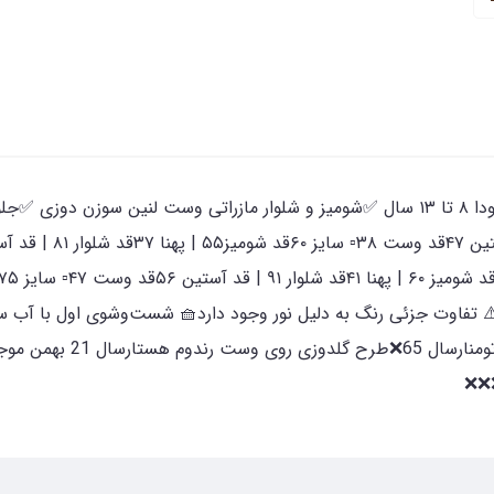
سه تیکه شومیز و شلوار مازراتی و وست مناسب حدودا ۸ تا ۱۳ سال ✅شومیز و شلوار مازراتی
خطا طبیعی است⚠️ تفاوت جزئی رنگ به دلیل نور وجود دارد🧺 شست‌وشوی اول ب
سانت خطای اندازه گیری لحاظ شود ❌️قیمت : 920 تومنارسال 65