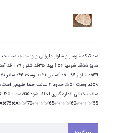
۵۸قد وست ۵۰⚠️ حدود ۲ سانت 
55✅✅✅✅60✅✅✅✅65✅✅✅✅70✅✅❌❌75❌❌❌❌
دیدگاه‌ها