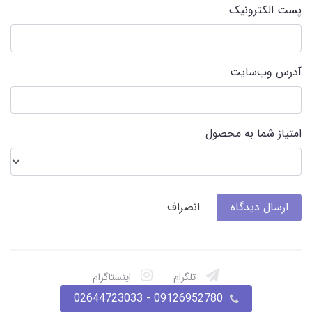
پست الکترونیک
آدرس وب‌سایت
امتیاز شما به محصول
ارسال دیدگاه
انصراف
تلگرام
اینستاگرام
09126952780 - 02644723033