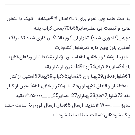
یه ست همه چی تموم برای ۹تا۱۷سال ✌#عیدانه _شیک با تنخور
عالی و کیفیت بی نظیرسایز55تا70جنس کراپ پنبه
دورس(گلدوزی شده) شلوار لی گرم بالا نگین کاری شده تک رنگ
آستین بلوز چین داره کمرشلوار کشچارت
سایزسایز۵۵.کراپ48پهنا46آستین ازکنار یقه57 شلوار۸۰فاق۲۸پهنا
ران24سایز۶۰.کراپ54پهنا49آستین از کنار یقه
61شلوار۸۴فاق29پهنا ران 25سایز۶۵کراپ59پهنا53آستین از کنار
یقه66شلوار90فاق30پهناران25سایز۷۰کراپ۶4پهنا۵6آستین از کنار
یقه 73شلوار۹7فاق33پهناران27✅سایز55____۱۲۵۰۰۰۰✅بقیه
سایزا____۱۲۹۹۰۰۰هزینه ارسال 65زمان ارسال فوری💫 سانت حتما
چک شود3الی2سانت خطا لحاظ شود ✅