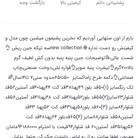
پشتیبانی دائم
کیفیتی بالا
بازگشت وجه
بازم از اون ستهایی آوردیم که نخرین پشیمون میشین چون‌ مدل و
کیفیتش رو دست نداره 🌐 new collectionسه تیکه جین ریش 👌
شست عالی📝توضیحات: جین پنبه پنبه بدون کش لطیف گرم
بالا۷۰۰گرم👌تیشرت پنبه سوپر👌قواره لش,دوخت صنعتی,چاپ
ضمانتی👌دکمه طرح زاماکسایز :۵۰تا۶۵حدود سنی۷ تا۱۴سال🌈
تک رنگسایز (۱)۵۰قد بلوز ۴۹پهنا۳۸قد کت ۴۴پهنا۴۰قد آستین۵۲قد
شلوار۷۳سایز(۲)۵۵قد بلوز۵۲پهنا۴۱قد کت ۴۸پهنا۴۱قد آستین۵۶قد
شلوار۸۴سایز (۳)۶۰قد بلوز۵۸پهنا۴۳قد کت ۵۲پهنا ۴۳قد
آستین۵۸قد شلوار۸۸سایز (۴)۶۵قدبلوز ۶۴پهنا۴۸قد کت
۵۶پهنا۴۵قد آستین۶۰ قد شلوار۹۴قیمت با احترام ۱۸۸۰۰۰۰🌹مامان
مهربون لطفا سانت رو از رو لباس دلبندت چک کن حتما بدلیل