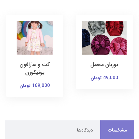
توربان مخمل
کت و سارافون
یونیکورن
49,000 تومان
169,000 تومان
مشخصات
دیدگاه‌ها