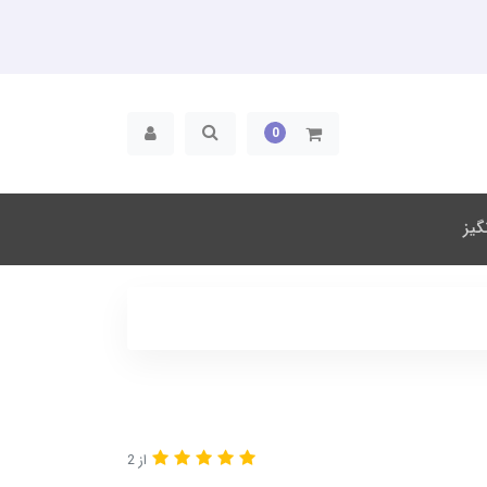
0
یز
از 2