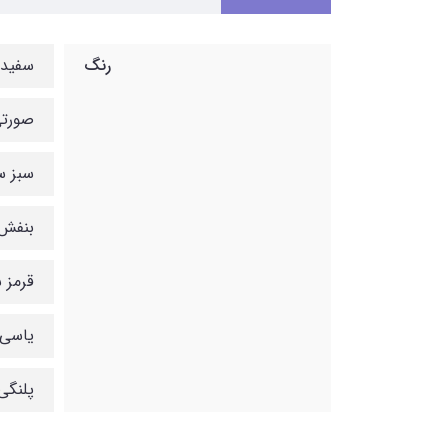
رنگ
سفید
صورتی
سبز س
بنفش
قرمز 
یاسی 
پلنگی