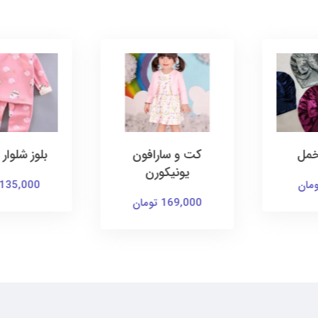
رافون
بلوز شلوار تو کرک
ساراف
ورن
135,000 تومان
145,000 توم
ن