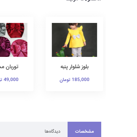
 پنبه
توربان مخمل
کت و سا
یونیک
49,000 تومان
169,000 توما
مشخصات
دیدگاه‌ها