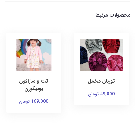
محصولات مرتبط
توربان مخمل
کت و سارافون
یونیکورن
49,000 تومان
169,000 تومان