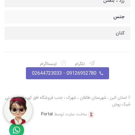
زرد ، بنفش
جنس
کتان
تلگرام
اینستاگرام
09126952780 - 02644723033
استان البرز ، شهرستان طالقان ، شهرک ، جنب فروشگاه افق کوروش ، نی نی
شیک پوش
ساخت سایت توسط
Portal