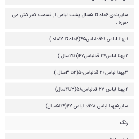
سایزبندی:۶ماه تا ۵سال پشت لباس از قسمت کمر کش می
خوره .
۱:پهنا لباس ۲۱قدلباس۴۵(۶ماه تا ۱۲ماه ).
۲:پهنا لباس۲۴ قدلباس۴۷(۱تا۲سال ).
۳:پهنا لباس۲۶ قدلباس۵۰(۲تا ۳سال ).
۴:پهنا لباس ۲۷ قدلباس۵۸(۳تا۴سال)
سایز۵پهنا لباس ۲۸قد لباس ۶۲(۴تا۵سال)
رنگ