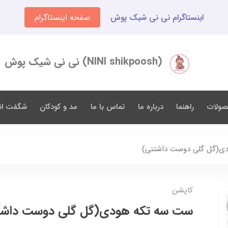
اینستاگرام نی نی شیک پوش
صفحه اینستاگرام
(NINI shikpoosh) نی نی شیک پوش
صولات
راهنما
درباره ما
تماس با ما
مد و کودکان
شگفت انگ
ی(گل گلی دوست داشتنی)
کاپشن
ست سه تکه هودی(گل گلی دوست داشت