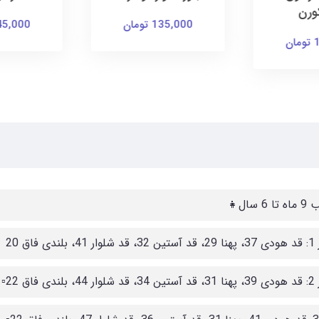
ورن
135,000 تومان
145,000 توم
ن
6 سال👧
لندی فاق 20
دی فاق 22▫️