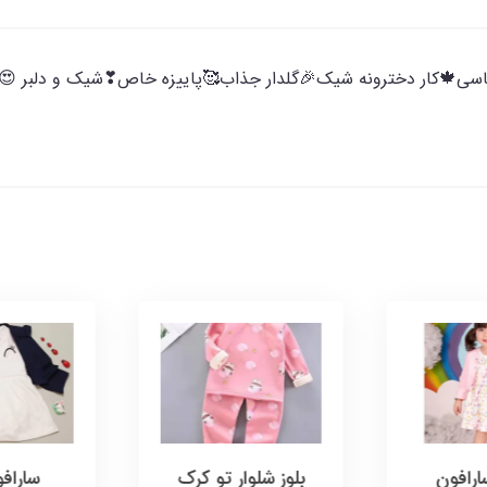
: گلبهی، زرشکی، یاسی🍁کار دخترونه شیک🎉گلدار جذاب🥰پاییزه خاص❣شیک و دل
رافون
بلوز شلوار تو کرک
ساراف