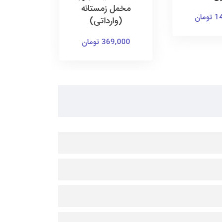
مخمل زمستانه
ت
ان
(وارداتی)
155,000 ت
369,000 تومان