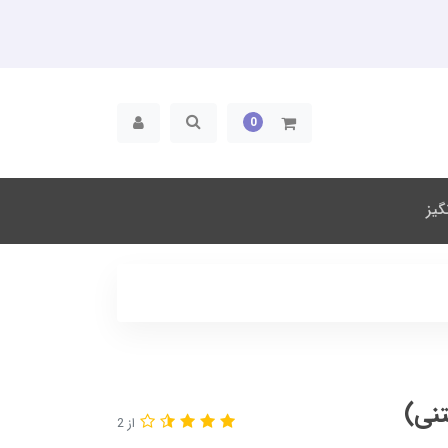
0
یز
نی)
از 2