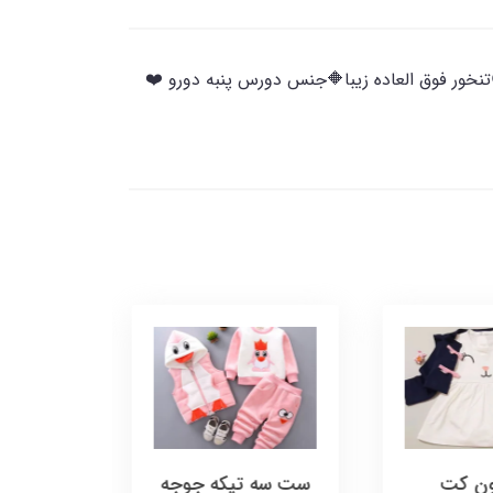
بر 😍تنخور فوق العاده زیبا🔶جنس دورس پنبه دورو ❤️
ون کت
ست سه تیکه جوجه
تاپ و دا