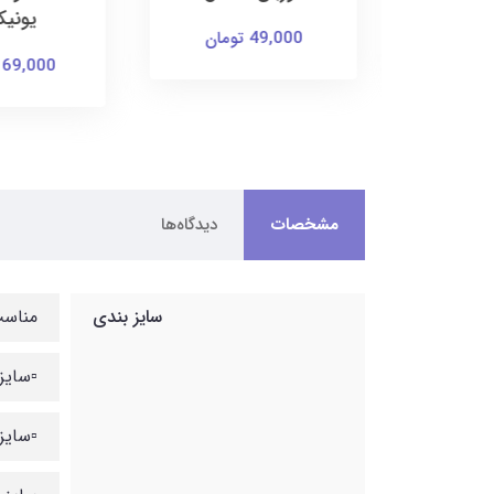
یونیک
49,000 تومان
169,000 توما
مشخصات
دیدگاه‌ها
سایز بندی
مناسب 9 ماه تا 
▫️سایز 1: قد هودی 37، پهنا 29، قد آستین 32، قد شلوار 41، ب
▫️سایز 2: قد هودی 39، پهنا 31، قد آستین 34، قد شلوار 44، بلن