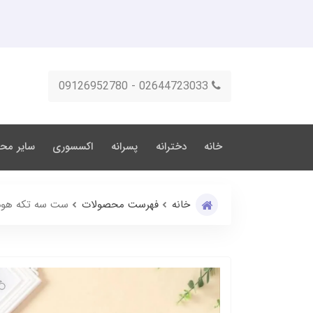
02644723033 - 09126952780
خانه
دخترانه
پسرانه
اکسسوری
سایر مح
خانه
فهرست محصولات
ست سه تکه هود