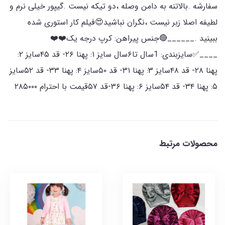
سفارشه .بالاتنه به دامن وصله ،دو تیکه نیست .گیپور خیلی نرم و
لطیفه اصلا زبر نیست ،نگران نباشید😍فیلم کار استوری شده
ببینید .______🔴جنس پیراهن: کرپ درجه یک❤️❤️
____✅سایزبندی: 1سال تا۶سال سایز ۱: پهنا ۲۶- قد ۴۵سایز ۲:
پهنا ۲۸- قد ۴۸سایز ۳: پهنا ۳۱- قد ۵۰سایز ۴: پهنا ۳۳- قد ۵۲سایز
۵: پهنا ۳۴- قد ۵۴سایز ۶: پهنا ۳۶-قد ۵۷قیمت با احترام ۲۸۵۰۰۰
محصولات مرتبط