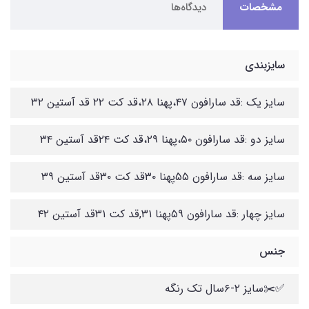
مشخصات
دیدگاه‌ها
سایزبندی
سایز یک :قد سارافون ۴۷،پهنا ۲۸،قد کت ۲۲ قد آستین ۳۲
سایز دو :قد سارافون ۵۰،پهنا ۲۹،قد کت ۲۴قد آستین ۳۴
سایز سه :قد سارافون ۵۵پهنا ۳۰قد کت ۳۰قد آستین ۳۹
سایز چهار :قد سارافون ۵۹پهنا ۳۱,قد کت ۳۱قد آستین ۴۲
جنس
✅✂️سایز ۲-۶سال تک رنگه