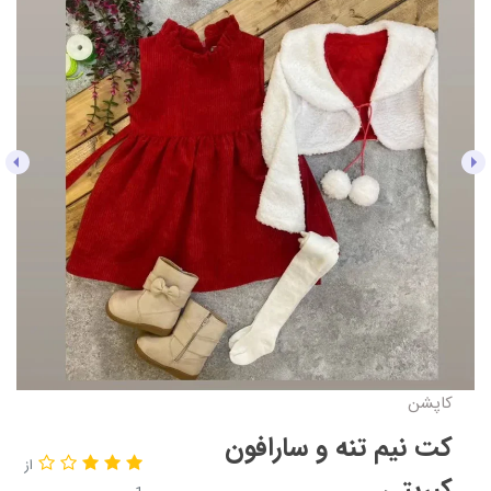
کاپشن
کت نیم تنه و سارافون
از
کبریتی