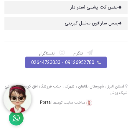
♣️جنس کت پشمی استر دار
♠️جنس سارافون مخمل کبریتی
تلگرام
اینستاگرام
09126952780 - 02644723033
استان البرز ، شهرستان طالقان ، شهرک ، جنب فروشگاه افق کوروش ، نی نی
شیک پوش
ساخت سایت توسط
Portal