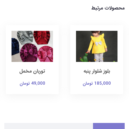
محصولات مرتبط
توربان مخمل
کت و سارافون
یونیکورن
49,000 تومان
169,000 تومان