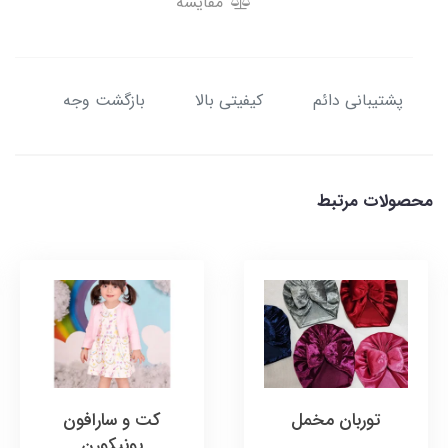
مقایسه
پشتیبانی دائم
کیفیتی بالا
بازگشت وجه
محصولات مرتبط
توربان مخمل
کت و سارافون
یونیکورن