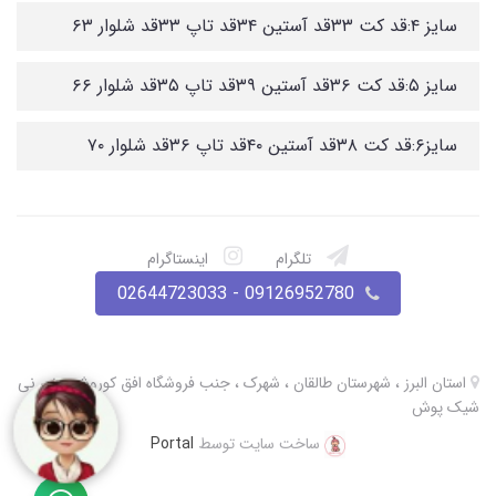
سایز ۴:قد کت ۳۳قد آستین ۳۴قد تاپ ۳۳قد شلوار ۶۳
سایز ۵:قد کت ۳۶قد آستین ۳۹قد تاپ ۳۵قد شلوار ۶۶
سایز۶:قد کت ۳۸قد آستین ۴۰قد تاپ ۳۶قد شلوار ۷۰
تلگرام
اینستاگرام
09126952780 - 02644723033
استان البرز ، شهرستان طالقان ، شهرک ، جنب فروشگاه افق کوروش ، نی نی
شیک پوش
ساخت سایت توسط
Portal