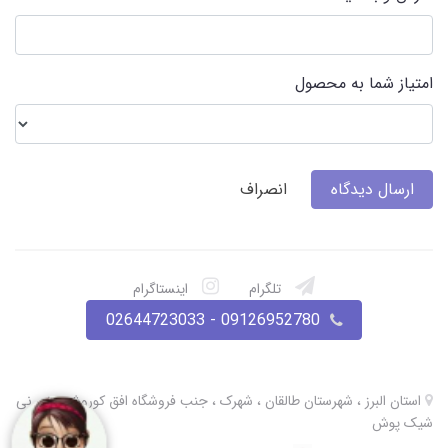
امتیاز شما به محصول
ارسال دیدگاه
انصراف
تلگرام
اینستاگرام
09126952780 - 02644723033
استان البرز ، شهرستان طالقان ، شهرک ، جنب فروشگاه افق کوروش ، نی نی
شیک پوش