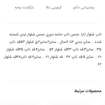
پشتیبانی دائم
کیفیتی بالا
بازگشت وجه
تاپ شلوار تارا :جنس تاپ خامه دوری جنس شلوار لینن شسته
شده ...سایز بندی ۲تا ۷سال...سایز۲:سایز۲:ق شلوار ۵۳قد تاپ
۳۵...سایز۳:قد تاپ ۴۳قد شلوار ۵۴....سایز۴:قد تاپ ۴۵قد شلوار
۶۰....سایز ۵:قد تاپ ۴۶ قد شلوار ۶۱....سایز۶:قد تاپ۴۸قد شلوار
۶۲
محصولات مرتبط