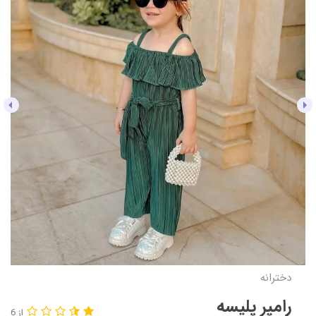
دخترانه
رامپر پلیسه
از 6