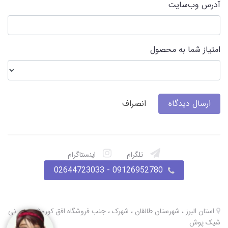
آدرس وب‌سایت
امتیاز شما به محصول
ارسال دیدگاه
انصراف
تلگرام
اینستاگرام
09126952780 - 02644723033
استان البرز ، شهرستان طالقان ، شهرک ، جنب فروشگاه افق کوروش ، نی نی
شیک پوش