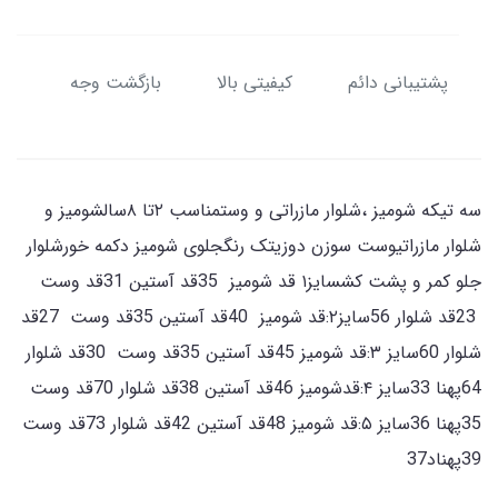
پشتیبانی دائم
کیفیتی بالا
بازگشت وجه
سه تیکه شومیز ،شلوار مازراتی و وستمناسب ۲تا ۸سالشومیز و
شلوار مازراتیوست سوزن دوزیتک رنگجلوی شومیز دکمه خورشلوار
جلو کمر و پشت کشسایز۱ قد شومیز 35قد آستین 31قد وست
23قد شلوار 56سایز۲:قد شومیز 40قد آستین 35قد وست 27قد
شلوار 60سایز ۳:قد شومیز 45قد آستین 35قد وست 30قد شلوار
64پهنا 33سایز ۴:قدشومیز 46قد آستین 38قد شلوار 70قد وست
35پهنا 36سایز ۵:قد شومیز 48قد آستین 42قد شلوار 73قد وست
39پهناد37