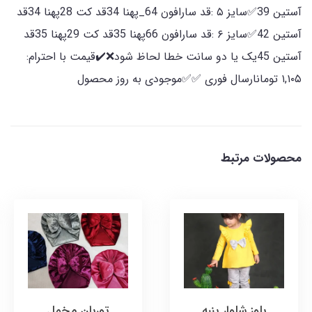
آستین 39✅سایز ۵ :قد سارافون 64_پهنا 34قد کت 28پهنا 34قد
آستین 42✅سایز ۶ :قد سارافون 66پهنا 35قد کت 29پهنا 35قد
آستین 45یک یا دو سانت خطا لحاظ شود❌✔️قیمت با احترام:
۱,۱۰۵ تومانارسال فوری ✅✅موجودی به روز محصول
محصولات مرتبط
بلوز شلوار پنبه
توربان مخمل