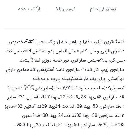
پشتیبانی دائم
کیفیتی بالا
بازگشت وجه
قشنگ‌ترین ترکیب دنیا پیراهن دانتل و کت جین🥺🥰مخصوص
دخترای قرتی و خوشگلم☺️مثل الماس بدرخششش💎✨جنس کت:
جین گرم بالا✔️جنس سارافون: تور خامه دوزی اعلا👌پشت
سارافون زیپ کار شده✅سارافون کاملا آسترکشی شدهدامن دارای
دو آستری برای پف دار شدنکیفیت پارچه و دوخت
تضمینی💯(مناسب حدود ۱ تا ۶/۷ سال)سایزبندی👇👇👇✅سایز ۱
:قد سارافون 48_پهنا 28_قد کت22_پهنا 27قد آستین 31✅سایز
۲ :قد سارافون 53_پهنا 29_قد کت 24پهنا 29قد آستین 32✅سایز
۳ :قد سارافون 58_پهنا 30قد کت24_پهنا 30_قد آستین
33✅سایز ۴ :قد سارافون 60_پهنا 31_قد کت 26_پهنا 33قد