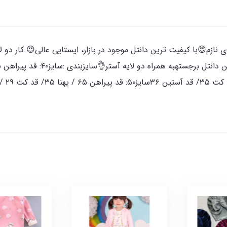
زم😍با کیفیت ترین دانتل موجود در بازار، ایستایی عالی😍 کار دو ل