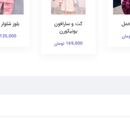
رافون
بلوز شلوار تو کرک
ساراف
ورن
135,000 تومان
145,000 توم
ن