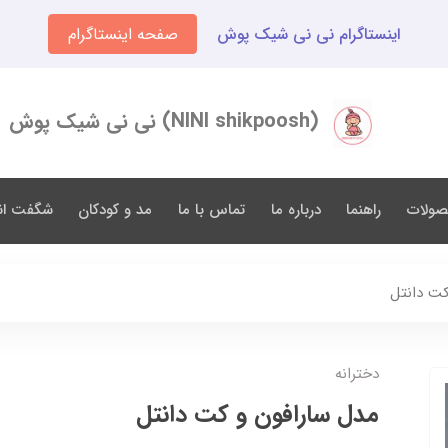
اینستاگرام نی نی شیک پوش
صفحه اینستاگرام
(NINI shikpoosh) نی نی شیک پوش
صولات
راهنما
درباره ما
تماس با ما
مد و کودکان
شگفت انگ
کت دانتل
دخترانه
مدل سارافون و کت دانتل