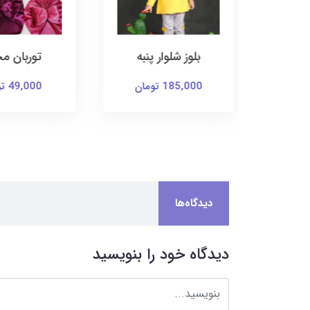
 پنبه
توربان مخمل
کت و سا
یونیک
49,000 تومان
169,000 توما
دیدگاه‌ها
دیدگاه خود را بنویسید