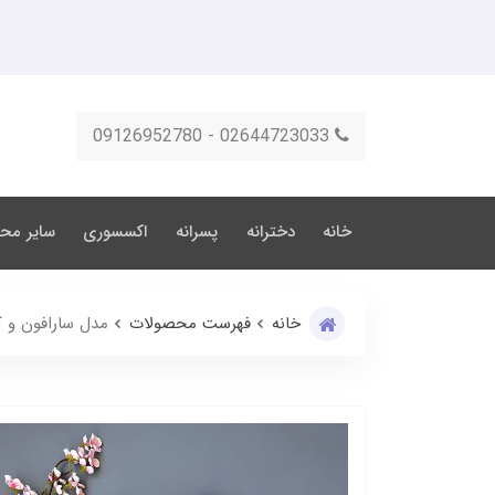
02644723033 - 09126952780
خانه
دخترانه
پسرانه
اکسسوری
سایر مح
خانه
فهرست محصولات
مدل سارافون و 