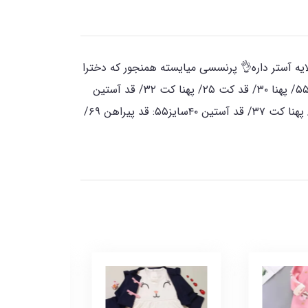
ایه آستر داره👌 پرنسسی میایسته همنجور که دخترا
عاشقشن😍جنس کت جین شست شدهجنس پیراهن دانتل برجستهبه همراه دو لایه آستر👌سایزبندی :سایز۴۰: قد پیراهن ۵۵/ پهنا ۳۰/ قد کت ۲۵/ پهنا کت ۳۲/ قد آستین
۳۴سایز۴۵: قد پیراهن ۶۰/ پهنا ۳۳/ قد کت ۲۷/ پهنا کت ۳۵/ قد آستین ۳۶سایز۵۰: قد پیراهن ۶۵ / پهنا ۳۵/ قد کت ۲۹ / پهنا کت ۳۷/ قد آستین ۴۰سایز۵۵: قد پیراهن ۶۹/