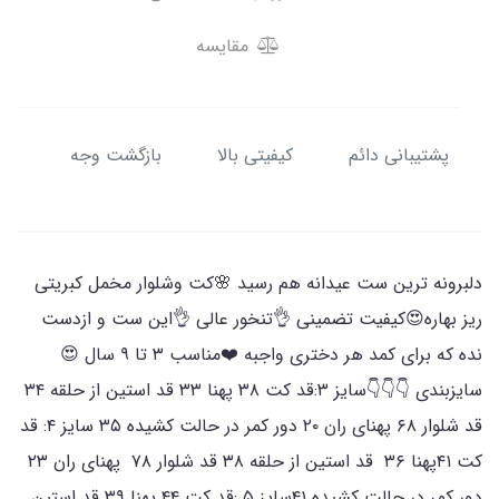
مقایسه
پشتیبانی دائم
کیفیتی بالا
بازگشت وجه
دلبرونه ترین ست عیدانه هم رسید 🌸کت وشلوار مخمل کبریتی
ریز بهاره😍کیفیت تضمینی 👌تنخور عالی 👌این ست و ازدست
نده که برای کمد هر دختری واجبه ❤️مناسب ۳ تا ۹ سال 😍
سایزبندی 👇👇👇سایز ۳:قد کت ۳۸ پهنا ۳۳ قد استین از حلقه ۳۴
قد شلوار ۶۸ پهنای ران ۲۰ دور کمر در حالت کشیده ۳۵ سایز ۴: قد
کت ۴۱پهنا ۳۶ قد استین از حلقه ۳۸ قد شلوار ۷۸ پهنای ران ۲۳
دور کمر در حالت کشیده ۴۱سایز ۵ :قد کت ۴۴ پهنا ۳۹ قد استین