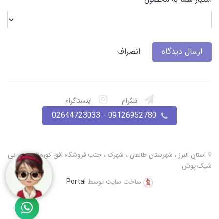
ارسال دیدگاه
انصراف
تلگرام
اینستاگرام
09126952780 - 02644723033
استان البرز ، شهرستان طالقان ، شهرک ، جنب فروشگاه افق کوروش ، نی نی
شیک پوش
ساخت سایت توسط
Portal