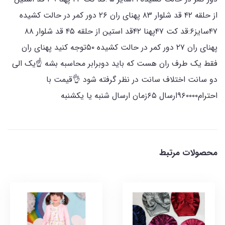
از حلقه ۴۲ قد شلوار ۸۳ پهنای ران ۲۶ دور کمر در حالت کشیده
۴۷سایز۶:قد کت ۴۷پهنا ۴۲قد استین از حلقه ۴۵ قد شلوار ۸۸
پهنای ران ۲۷ دور کمر در حالت کشیده ۵۰توجه کنید پهنای ران
فقط یک طرف ران هست که باید دوبرابر محاسبه بشه ☝️یک الی
دو سانت اختلاف سانت در نظر گرفته شود 👌قیمت با
احترام۹۶۰۰۰۰ارسال ۶۵زمان ارسال شنبه یا یکشنبه
محصولات مرتبط