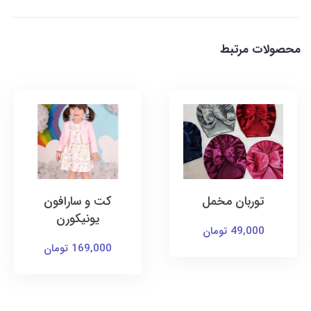
محصولات مرتبط
توربان مخمل
کت و سارافون
یونیکورن
49,000 تومان
169,000 تومان