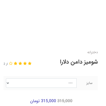
دخترانه
شومیز دامن دلارا
از 2
سایز
315,000
315,000
تومان