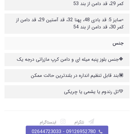
کمر 29، قد دامن از بند 53
▫️سایز 5: قد بادی 48، پهنا 32، قد آستین 29، قد دامن از
کمر 30، قد دامن از بند 54
جنس
🔶جنس بلوز پنبه میله ای و دامن کرپ مازراتی درجه یک
💟بند قابل تنظیم انداره در بلندترین حالت ممکن
💚تل رندوم یا یشمی یا چریکی
تلگرام
اینستاگرام
09126952780 - 02644723033