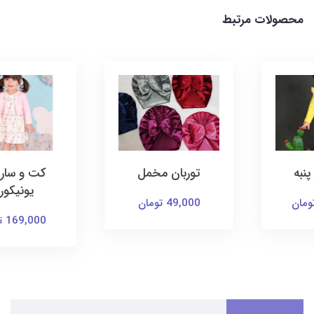
محصولات مرتبط
توربان مخمل
کت و سارافون
یونیکورن
49,000 تومان
169,000 تومان