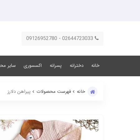
02644723033 - 09126952780
خانه
دخترانه
پسرانه
اکسسوری
سایر مح
خانه
فهرست محصولات
پیراهن دلارز