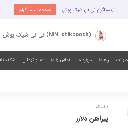
اینستاگرام نی نی شیک پوش
صفحه اینستاگرام
(NINI shikpoosh) نی نی شیک پوش
صولات
راهنما
درباره ما
تماس با ما
مد و کودکان
شگفت انگ
دخترانه
پیراهن دلارز