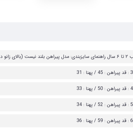
رید) سایز 2 : قد پیراهن : 41 / پهنا : 29