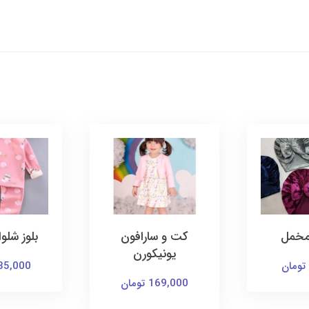
رافون
بلوز شلوار تو کرک
ساراف
ورن
135,000 تومان
145,000 توم
ن