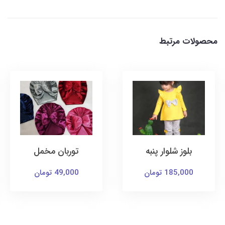
محصولات مرتبط
توربان مخمل
کت و سارافون
یونیکورن
49,000 تومان
169,000 تومان