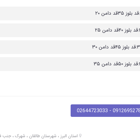
09126952780 - 02644723
استان البرز ، شهرستان طالقان ، شهرک ، جنب