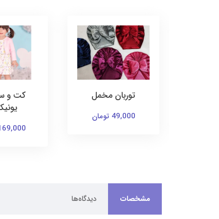
 پنبه
توربان مخمل
کت و سا
یونیک
49,000 تومان
169,000 توما
مشخصات
دیدگاه‌ها