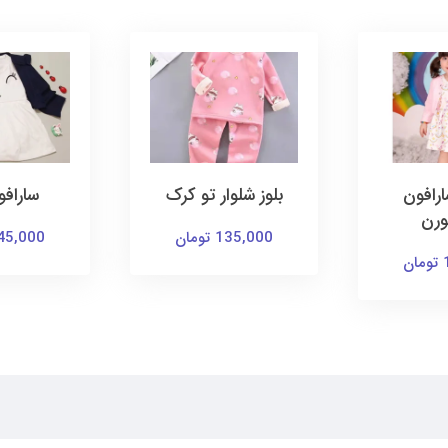
رافون
بلوز شلوار تو کرک
ساراف
ورن
135,000 تومان
145,000 توم
ن