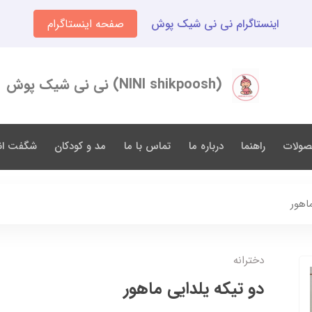
اینستاگرام نی نی شیک پوش
صفحه اینستاگرام
(NINI shikpoosh) نی نی شیک پوش
صولات
راهنما
درباره ما
تماس با ما
مد و کودکان
شگفت انگ
اهور
دخترانه
دو تیکه یلدایی ماهور