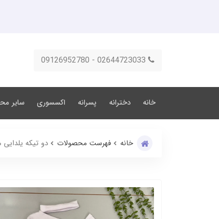
02644723033 - 09126952780
خانه
دخترانه
پسرانه
اکسسوری
سایر مح
خانه
فهرست محصولات
دو تیکه یلدایی م