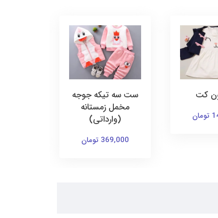
ون کت
ست سه تیکه جوجه
تاپ و دا
مخمل زمستانه
ت
ان
(وارداتی)
155,000 ت
369,000 تومان