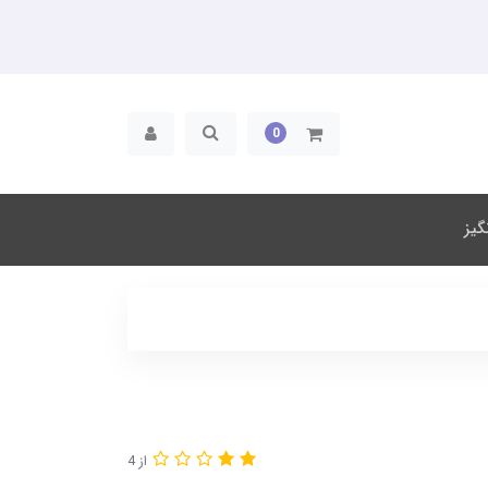
0
یز
از 4