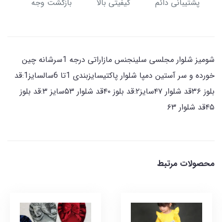
پشتیبانی دائم
کیفیتی بالا
بازگشت وجه
شومیز شلوار مجلسی سلینجنس مازاراتی درجه 1سرشانه چین
خورده و سر آستین دمپا شلوار پاکتیسایزبندی 1تا 6سالسایز1:قد
بلوز ۳۶قد شلوار ۴۷سایز۲:قد بلوز ۴۰قد شلوار ۵۳سایز ۳:قد بلوز
۴۵قد شلوار ۶۳
محصولات مرتبط