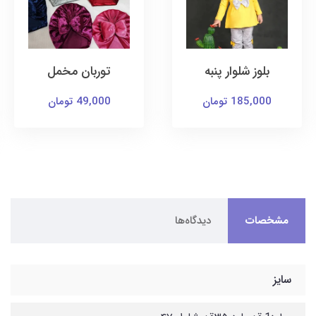
توربان مخمل
کت و سارافون
یونیکورن
49,000 تومان
169,000 تومان
مشخصات
دیدگاه‌ها
سایز