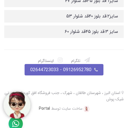
سایز1:قد بلوز ۳۵قد شلوار ۴۷
سایز۲:قد بلوز ۴۰قد شلوار ۵۳
سایز ۳:قد بلوز ۴۵قد شلوار ۶۰
تلگرام
اینستاگرام
09126952780 - 02644723033
استان البرز ، شهرستان طالقان ، شهرک ، جنب فروشگاه افق کوروش ، نی نی
شیک پوش
ساخت سایت توسط
Portal