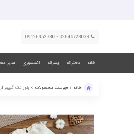
02644723033 - 09126952780
خانه
دخترانه
پسرانه
اکسسوری
سایر مح
خانه
فهرست محصولات
بلوز تک گیپور ا