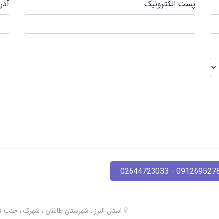
پست الکترونیک
آدر
09126952780 - 02644723
استان البرز ، شهرستان طالقان ، شهرک ، جنب