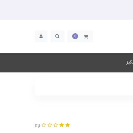
0
یز
از 3