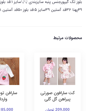
۴۹پهنا ۳۶قد آستین ۳۹سایز ۵:قد بلوز ۵۰قد آستین ۳۸سایز ۶:قد بلوز ۵۱قد آستین ۴۰
محصولات مرتبط
 صورتی
سارافن توت فرنگی
بلوز شلوار س
ل گلی
وارداتی
210,000 توما
185,000 تومان