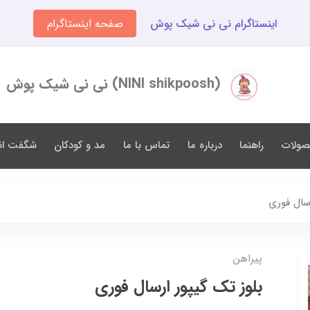
اینستاگرام نی نی شیک پوش
صفحه اینستاگرام
(NINI shikpoosh) نی نی شیک پوش
صولات
راهنما
درباره ما
تماس با ما
مد و کودکان
شگفت انگ
رسال فوری
پیراهن
بلوز تک گیپور ارسال فوری