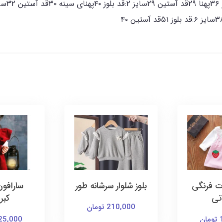
رشانه طور
سارافون مخمل
پیراهن کب
کبریتی
د
ن
125,000 تومان
145,000 توم