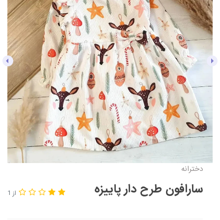
دخترانه
سارافون طرح دار پاییزه
از 1