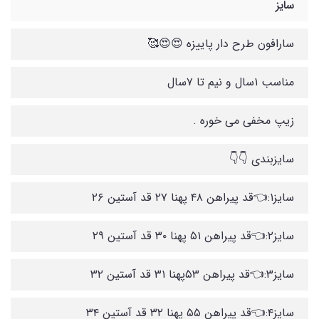
سایز
مناسب ۱سال و نیم تا ۷سال
زیپ مخفی می خوره .
سایزبندی 👇👇
سایز۱:👈قد پیراهن ۴۸ پهنا ۲۷ قد آستین ۲۶
سایز۲:👈قد پیراهن ۵۱ پهنا ۳۰ قد آستین ۲۹
سایز۳:👈قد پیراهن ۵۳پهنا ۳۱ قد آستین ۳۲
سایز۴:👈قد پیراهن ۵۵ پهنا ۳۲ قد آستین ۳۴