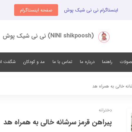
اینستاگرام نی نی شیک پوش
صفحه اینستاگرام
(NINI shikpoosh) نی نی شیک پوش
صولات
راهنما
درباره ما
تماس با ما
مد و کودکان
شگفت انگ
انه خالی به همراه هد
دخترانه
پیراهن قرمز سرشانه خالی به همراه هد