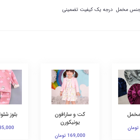
 هد جنس مخمل درجه یک کیفیت تضمینی
رافون
بلوز شلوار تو کرک
ساراف
ورن
135,000 تومان
145,000 توم
ن