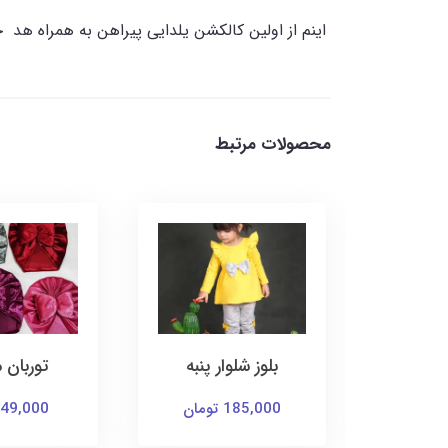
اینم از اولین کالکشن یلدایی پیراهن به همراه
محصولات مرتبط
 پنبه
توربان مخمل
کت و سا
یونیک
49,000 تومان
169,000 توما