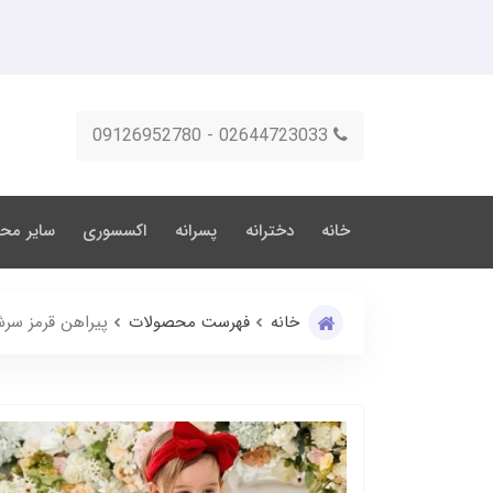
02644723033 - 09126952780
خانه
دخترانه
پسرانه
اکسسوری
سایر مح
خانه
فهرست محصولات
پیراهن قرمز سرش