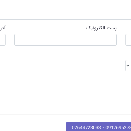
پست الکترونیک
آدر
09126952780 - 02644723