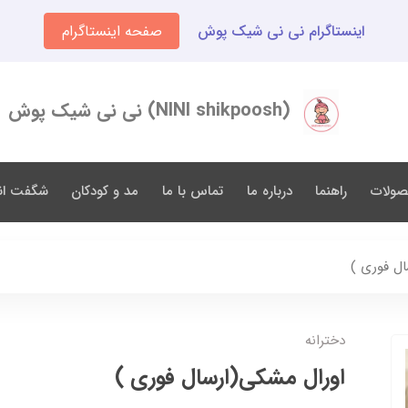
اینستاگرام نی نی شیک پوش
صفحه اینستاگرام
(NINI shikpoosh) نی نی شیک پوش
صولات
راهنما
درباره ما
تماس با ما
مد و کودکان
شگفت انگ
ال فوری )
دخترانه
اورال مشکی(ارسال فوری )