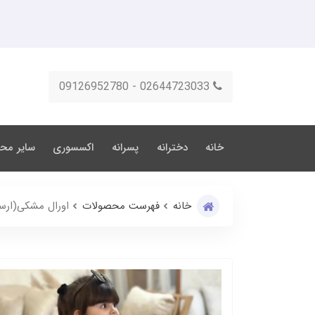
02644723033 - 09126952780
خانه
دخترانه
پسرانه
اکسسوری
سایر مح
خانه
فهرست محصولات
اورال مشکی(ارس