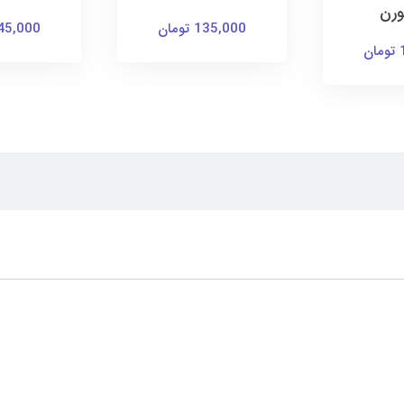
ورن
135,000 تومان
145,000 توم
ن