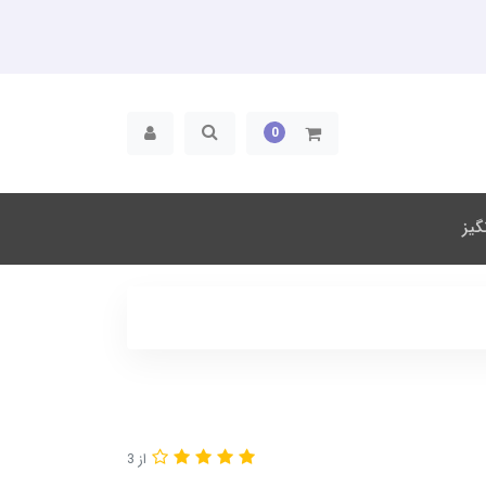
0
یز
از 3