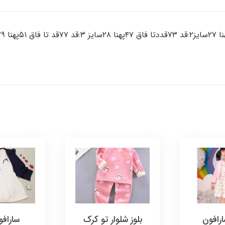
رافون
بلوز شلوار تو کرک
ساراف