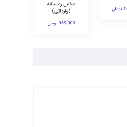
مخمل زمستانه
ت
ان
(وارداتی)
155,000 ت
369,000 تومان