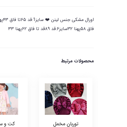
فاق ۵۸پهنا ۳۲سایز۶:قد ۸۹قد تا فاق ۶۲پهنا ۳۳
محصولات مرتبط
 پنبه
توربان مخمل
کت و سا