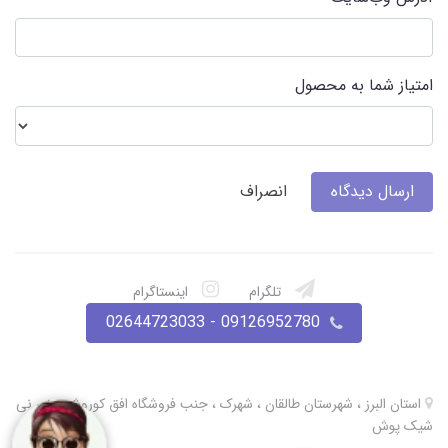
امتیاز شما به محصول
ارسال دیدگاه
انصراف
تلگرام
اینستاگرام
09126952780 - 02644723033
استان البرز ، شهرستان طالقان ، شهرک ، جنب فروشگاه افق کوروش ، نی نی
شیک پوش