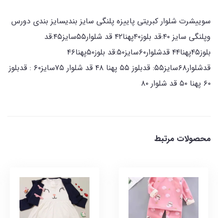
سوییشرت شلوار کبریتی پاییزه پلنگی سایز بندیسایز بندی دورس
وپلنگی سایز ۴۰:قد بلوز۴۰پهنا۴۲ قد شلوار۵۵سایز۴۵:قد
بلوز۴۵پهنا۴۴ قدشلوار۶۰سایز۵۰:قد بلوز۵۰پهنا۴۶
قدشلوار۶۸سایز۵۵: قدبلوز ۵۵ پهنا ۴۸ قد شلوار ۷۵سایز۶۰ : قدبلوز
۶۰ پهنا ۵۰ قد شلوار ۸۰
محصولات مرتبط