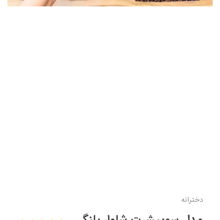
دخترانه
مدل سوییشرت شلوار پلنگی