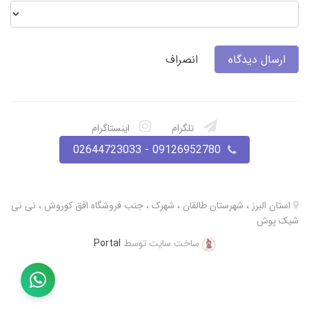
ارسال دیدگاه
انصراف
تلگرام
اینستاگرام
09126952780 - 02644723033
استان البرز ، شهرستان طالقان ، شهرک ، جنب فروشگاه افق کوروش ، نی نی
شیک پوش
ساخت سایت توسط
Portal