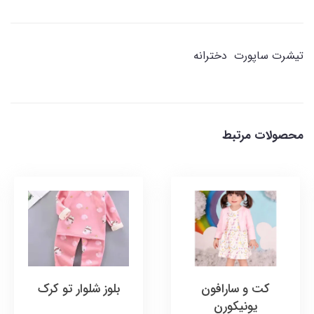
تیشرت ساپورت دخترانه
محصولات مرتبط
کت و سارافون
بلوز شلوار تو کرک
یونیکورن