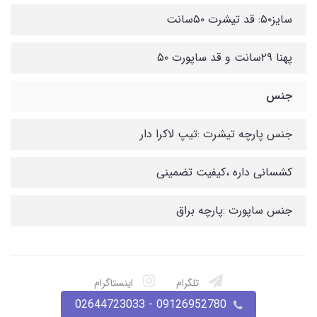
سایز۵۰: قد تیشرت ۵۰سانت
پهنا ۲۹سانت و قد ساپورت ۵۰
جنس
جنس پارچه تیشرت :تیپ لاکرا دار
کشسانی داره ،کیفیت تضمینی
جنس ساپورت :پارچه براق
تلگرام
اینستاگرام
09126952780 - 02644723033