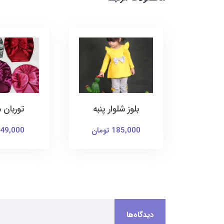
 پنبه
توربان مخمل
کت و سا
یونیک
49,000 تومان
169,000 توما
دیدگاه‌ها