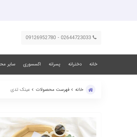
02644723033 - 09126952780
خانه
دخترانه
پسرانه
اکسسوری
سایر مح
خانه
فهرست محصولات
عینک تدی