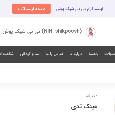
اینستاگرام نی نی شیک پوش
صفحه اینستاگرام
(NINI shikpoosh) نی نی شیک پوش
صولات
راهنما
درباره ما
تماس با ما
مد و کودکان
شگفت انگ
دخترانه
عینک تدی