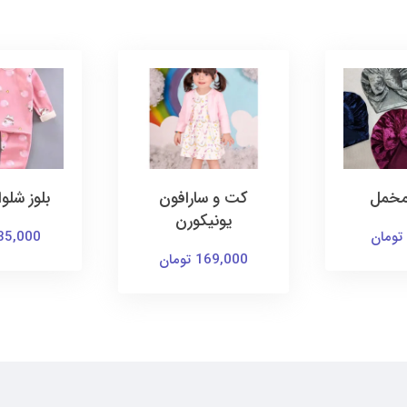
رافون
بلوز شلوار تو کرک
ساراف
ورن
135,000 تومان
145,000 توم
ن