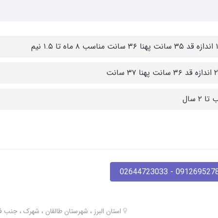
ا ۲ سال
09126952780 - 02644723
استان البرز ، شهرستان طالقان ، شهرک ، جنب