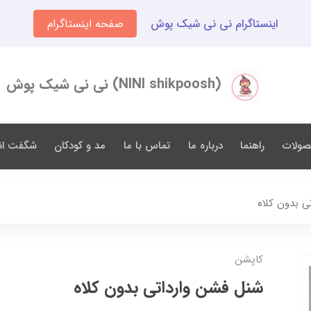
اینستاگرام نی نی شیک پوش
صفحه اینستاگرام
(NINI shikpoosh) نی نی شیک پوش
صولات
راهنما
درباره ما
تماس با ما
مد و کودکان
شگفت انگ
ی بدون کلاه
کاپشن
شنل فشن وارداتی بدون کلاه