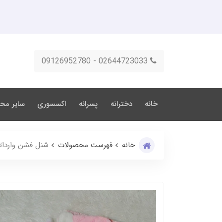
02644723033 - 09126952780
خانه
دخترانه
پسرانه
اکسسوری
سایر مح
خانه
فهرست محصولات
شنل فشن واردات