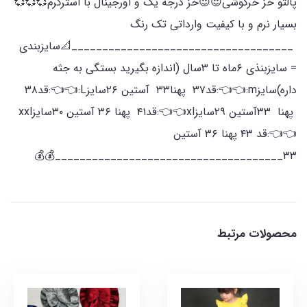
پالتو خز خرگوشی😍😍خز درجه یک و اورجینال با استرگرم💞💞💞
بسیار نرم و با کیفیت وارداتی تک رنگ
____________________________________📐سایزبندی
= سایزبنذی ۶ماه تا ۳سال (اندازه بگیرید بستگی به جثه
داره)سایزm:👈👈:قد۳۷ پهنا۳۳ آستین ۲۶سایزL:👈👈:قد۳۸
پهنا ۳۳آستین ۲۹سایزxl👈👈:قد۴۱ پهنا ۳۶ آستین ۳۰سایزxxl
👈👈:قد ۴۳ پهنا ۳۶ آستین
۳۳_____________________________________💰💰
محصولات مرتبط