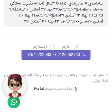
سایزبندی = سایزبنذی ۶ماه تا ۳سال (اندازه بگیرید بستگی
به جثه داره)سایزm:👈👈:قد۳۷ پهنا۳۳ آستین ۲۶سایزL:👈
👈:قد۳۸ پهنا ۳۳آستین ۲۹سایزxl👈👈:قد۴۱ پهنا ۳۶
آستین ۳۰سایزxxl👈👈:قد ۴۳ پهنا ۳۶ آستین ۳۳
تلگرام
اینستاگرام
09126952780 - 02644723033
استان البرز ، شهرستان طالقان ، شهرک ، جنب فروشگاه افق کوروش ، نی نی
شیک پوش
ساخت سایت توسط
Portal