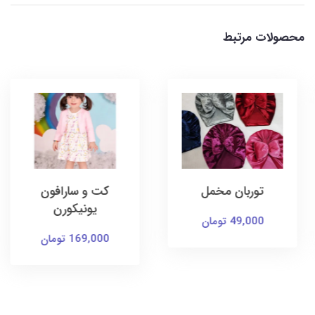
محصولات مرتبط
توربان مخمل
کت و سارافون
یونیکورن
49,000 تومان
169,000 تومان