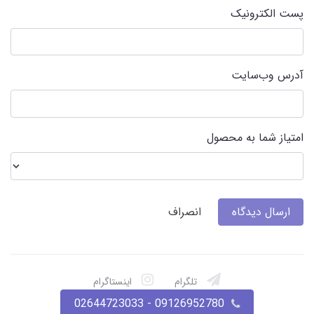
پست الکترونیک
آدرس وب‌سایت
امتیاز شما به محصول
ارسال دیدگاه
انصراف
تلگرام
اینستاگرام
09126952780 - 02644723033